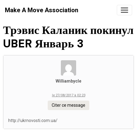
Make A Move Association
Трэвис Каланик покинул
UBER Январь 3
Williambycle
le 27/08/2017 à 02:23
Citer ce message
http://ukrnovosti.com.ua/