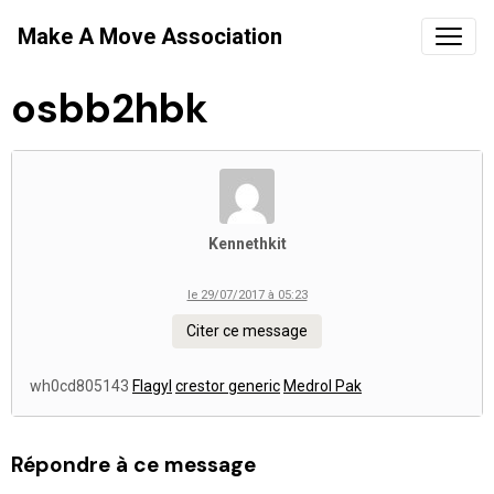
Make A Move Association
osbb2hbk
Kennethkit
le 29/07/2017 à 05:23
Citer ce message
wh0cd805143
Flagyl
crestor generic
Medrol Pak
Répondre à ce message