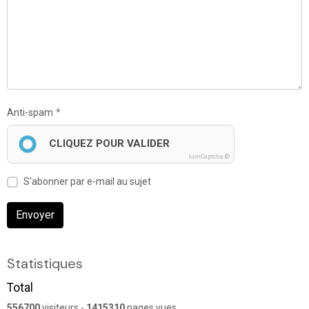
Anti-spam
CLIQUEZ POUR VALIDER
IconCaptcha ©
S'abonner par e-mail au sujet
Envoyer
Statistiques
Total
556700
visiteurs -
1415310
pages vues