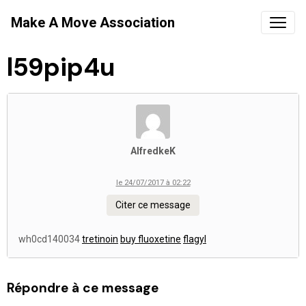
Make A Move Association
l59pip4u
AlfredkeK
le 24/07/2017 à 02:22
Citer ce message
wh0cd140034
tretinoin
buy fluoxetine
flagyl
Répondre à ce message