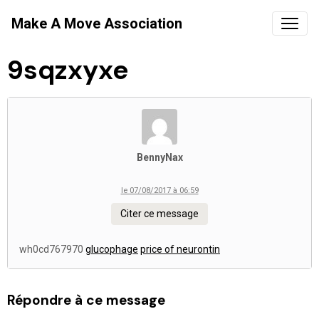
Make A Move Association
9sqzxyxe
BennyNax
le 07/08/2017 à 06:59
Citer ce message
wh0cd767970
glucophage
price of neurontin
Répondre à ce message