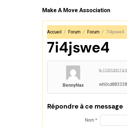
Make A Move Association
Accueil
Forum
Forum
7i4jswe4
7i4jswe4
le 17/07/2017 à 
wh0cd88333
BennyNax
Répondre à ce message
Nom