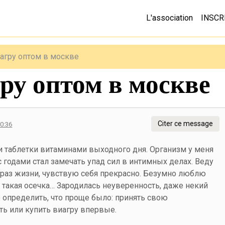
L'association
INSCR
иагру оптом в москве
ру оптом в москве
Citer ce message
20:36
и таблетки витаминами выходного дня. Организм у меня
с годами стал замечать упад сил в интимных делах. Веду
раз жизни, чувствую себя прекрасно. Безумно люблю
ь такая осечка… Зародилась неуверенность, даже некий
о определить, что проще было: принять свою
ть или купить виагру впервые.