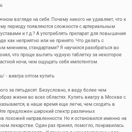
ru
ичном взгляде на себя. Почему никого не удивляет, что к
му периоду появляются сложности с артериальным
уставами и т.д.? А употреблять препарат для повышения
де как неприятно или не принято. Что делать с
м мнением, стандартами? Я научился разобраться во
онял, что проще выпить чудную таблетку за некоторое
астной ночи, чем ощущать себя импотентом.
.ru/ - виагра оптом купить
ого за пятьдесят. Безусловно, я веду более чем
браз жизни во всех областях. Купить виагру в Москве с
казывается, в наше время еще легче, чем сходить в
сайте предложен широкий спектр различных
в похожей направленности. Но я остановился именно на
ом лекарстве. Один раз принял, помогло, понравилась.