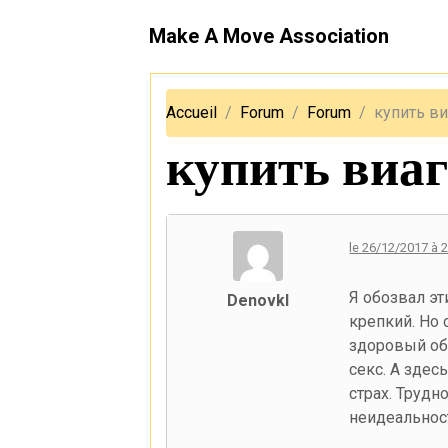
Make A Move Association
Accueil
Forum
Forum
купить в
купить виаг
le 26/12/2017 à 
Я обозвал эт
Denovkl
крепкий. Но 
здоровый об
секс. А здес
страх. Трудн
неидеальнос