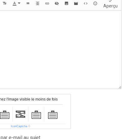
Aperçu
ez l'image visible le moins de fois
IconCaptcha
©
par e-mail au sujet