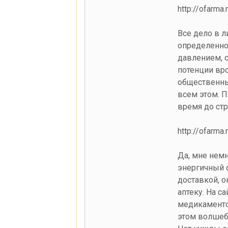
http://ofarma.
Все дело в л
определенно
давлением, с
потенции вро
общественны
всем этом. П
время до стр
http://ofarma
Да, мне немн
энергичный о
доставкой, о
аптеку. На 
медикаменто
этом волшебн