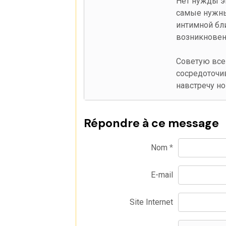
Нет нужды э
самые нужны
интимной бл
возникновен
Советую всем
сосредоточив
навстречу н
Répondre à ce message
Nom
E-mail
Site Internet