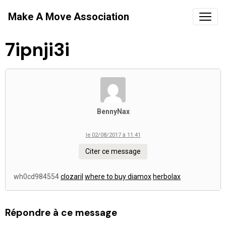
Make A Move Association
7ipnji3i
BennyNax
le 02/08/2017 à 11:41
Citer ce message
wh0cd984554
clozaril
where to buy diamox
herbolax
Répondre à ce message