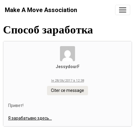
Make A Move Association
Способ заработка
JessydourF
le 28/06/2017 à 12:38
Citer ce message
Привет!
Я зарабатывю здесь...