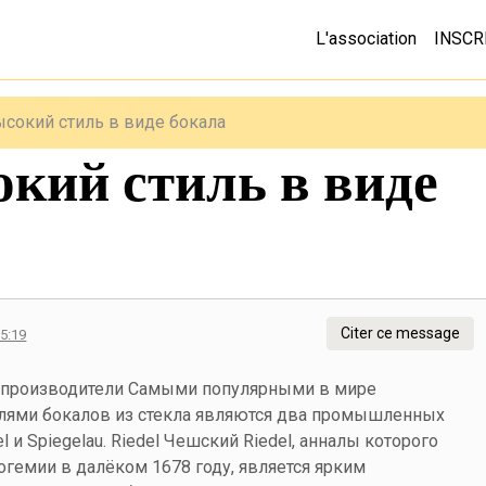
L'association
INSCR
ысокий стиль в виде бокала
кий стиль в виде
Citer ce message
15:19
производители Самыми популярными в мире
лями бокалов из стекла являются два промышленных
el и Spiegelau. Riedel Чешский Riedel, анналы которого
огемии в далёком 1678 году, является ярким