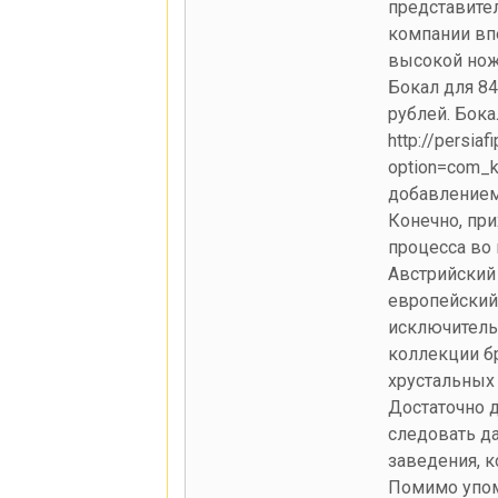
представите
компании вп
высокой нож
Бокал для 84
рублей. Бока
http://persia
option=com_k
добавлением
Конечно, при
процесса во 
Австрийский
европейский
исключитель
коллекции бр
хрустальных 
Достаточно д
следовать да
заведения, к
Помимо упом