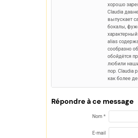
хорошо заре
Claudia давн
выпускает с
бокалы, фуж
характерный
alias содерж
сообразно о
обойдётся пр
любили наши 
пор. Claudia
как более де
Répondre à ce message
Nom
E-mail