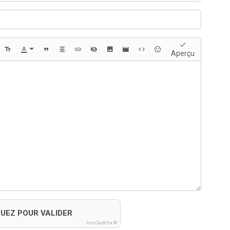
Aperçu
QUEZ POUR VALIDER
IconCaptcha ©