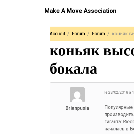
Make A Move Association
Accueil
Forum
Forum
коньяк в
коньяк высо
бокала
le 28/02/2018 à 
Популярные 
Brianpusia
производите
гиганта: Ried
началась в Б