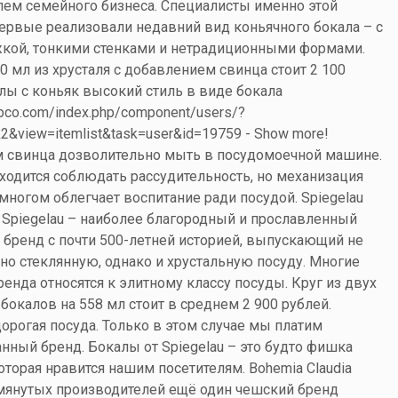
лем семейного бизнеса. Специалисты именно этой
ервые реализовали недавний вид коньячного бокала – с
кой, тонкими стенками и нетрадиционными формами.
0 мл из хрусталя с добавлением свинца стоит 2 100
лы с коньяк высокий стиль в виде бокала
fipco.com/index.php/component/users/?
2&view=itemlist&task=user&id=19759 - Show more!
 свинца дозволительно мыть в посудомоечной машине.
ходится соблюдать рассудительность, но механизация
многом облегчает воспитание ради посудой. Spiegelau
 Spiegelau – наиболее благородный и прославленный
 бренд с почти 500-летней историей, выпускающий не
но стеклянную, однако и хрустальную посуду. Многие
енда относятся к элитному классу посуды. Круг из двух
бокалов на 558 мл стоит в среднем 2 900 рублей.
орогая посуда. Только в этом случае мы платим
нный бренд. Бокалы от Spiegelau – это будто фишка
оторая нравится нашим посетителям. Bohemia Claudia
янутых производителей ещё один чешский бренд